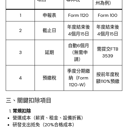
州為例）
1
申報表
Form 1120
Form 100
年度結束後
年度結束後
2
截止日
4個月15日
4個月15日
自動6個月
需提交FTB
3
延期
（無需申
3539
請）
季度分期繳
按前年度稅
4
預繳稅
納（Form
額110%預繳
1120-W）
三、關鍵扣除項目
常規扣除
營運成本（薪資、租金、設備折舊）
研發支出抵免（20%合格成本）