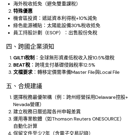
海外稅收抵免（避免雙重課稅）
特殊優惠
機會區投資：遞延資本利得稅+10%減免
綠色能源補貼：太陽能設備30%稅收抵免
員工持股計劃（ESOP）：出售股份免稅
四、跨國企業須知
GILTI稅制
：全球無形資產低稅收入按10.5%徵稅
BEAT稅
：跨境支付基礎侵蝕稅率12.5%
文檔要求
：轉移定價需準備Master File與Local File
五、合規建議
選擇稅務最優架構（例：跨州經營採用Delaware控股+
Nevada營運）
建立稅務日曆追蹤各州申報差異
運用專業軟體（如Thomson Reuters ONESOURCE）
自動化計算
保留文件至少7年（含電子交易記錄）