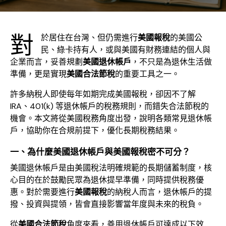
對
於居住在台灣、但仍需進行
美國報稅
的美國公
民、綠卡持有人，或與美國有財務連結的個人與
企業而言，妥善規劃
美國退休帳戶
，不只是為退休生活做
準備，更是實現
美國合法節稅
的重要工具之一。
許多納稅人即使每年如期完成美國報稅，卻因不了解
IRA、401(k) 等退休帳戶的稅務規則，而錯失合法節稅的
機會。本文將從美國稅務角度出發，說明各類常見退休帳
戶，協助你在合規前提下，優化長期稅務結果。
一、為什麼美國退休帳戶與美國報稅密不可分？
美國退休帳戶是由美國稅法明確規範的長期儲蓄制度，核
心目的在於鼓勵民眾為退休提早準備，同時提供稅務優
惠。對於需要進行
美國報稅
的納稅人而言，退休帳戶的提
撥、投資與提領，皆會直接影響當年度與未來的稅負。
從
美國合法節稅
角度來看，善用退休帳戶可達成以下效