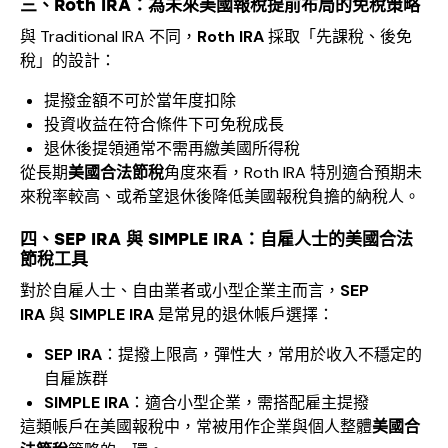
三、
Roth IRA
：為未來美國報稅提前布局的免稅策略
與 Traditional IRA 不同，
Roth IRA
採取「先課稅、後免
稅」的設計：
提撥金額不可於當年度扣除
投資收益在符合條件下可免稅成長
退休後提領通常不需再繳美國所得稅
從長期
美國合法節稅
角度來看，Roth IRA 特別適合預期未
來稅率較高、或希望退休後降低美國報稅負擔的納稅人。
四、
SEP IRA
與
SIMPLE IRA
：自雇人士的美國合法
節稅工具
對於自雇人士、自由業者或小型企業主而言，
SEP
IRA
與
SIMPLE IRA
是常見的退休帳戶選擇：
SEP IRA
：提撥上限高，彈性大，常用於收入不穩定的
自雇族群
SIMPLE IRA
：適合小型企業，需搭配雇主提撥
這類帳戶在美國報稅中，常被用作企業與個人整體
美國合