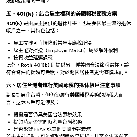
法節稅
策略的一環。
五、
401(k)
：結合雇主福利的美國報稅節稅方案
401(k)
是由雇主提供的退休計畫，也是美國最主流的退休
帳戶之一，其特色包括：
員工提撥可直接降低當年度應稅所得
雇主配對提撥（Employer Match）屬於額外福利
投資收益延遲課稅
此外，
Roth 401(k)
則提供另一種美國合法節稅選擇，讓
符合條件的提領可免稅，對於跨國居住者更需審慎規劃。
六、居住台灣者進行美國報稅的退休帳戶注意事項
對長期居住台灣、但仍須履行
美國報稅
義務的納稅人而
言，退休帳戶可能涉及：
提撥是否仍具美國合法節稅效果
提領時是否需同時考量台灣稅務
是否影響 FBAR 或其他美國申報義務
若未事前規劃，可能導致節稅效果打折，甚至產生不必要