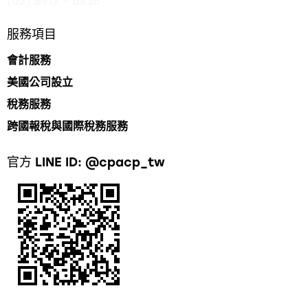
(02) 8913 – 6836
服務項目
會計服務
美國公司設立
稅務服務
跨國報稅與國際稅務服務
官方 LINE
ID: @cpacp_tw