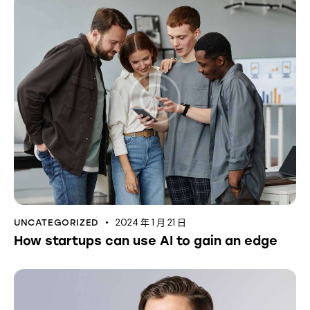
2024 年 1 月 21 日
UNCATEGORIZED
How startups can use AI to gain an edge