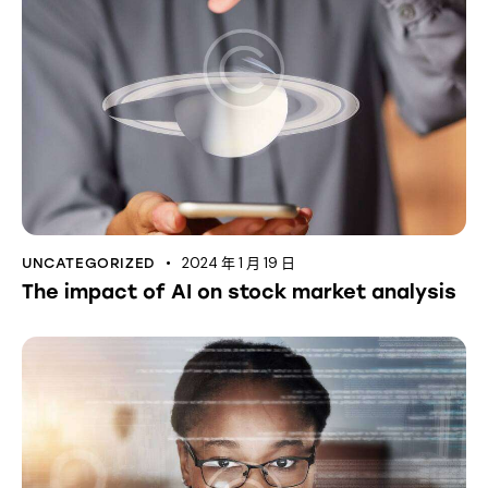
2024 年 1 月 19 日
UNCATEGORIZED
The impact of AI on stock market analysis