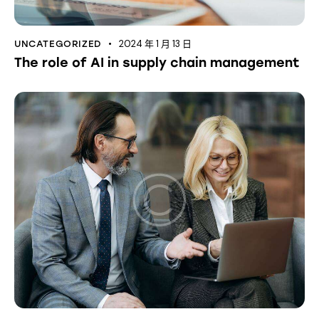
2024 年 1 月 13 日
UNCATEGORIZED
The role of AI in supply chain management