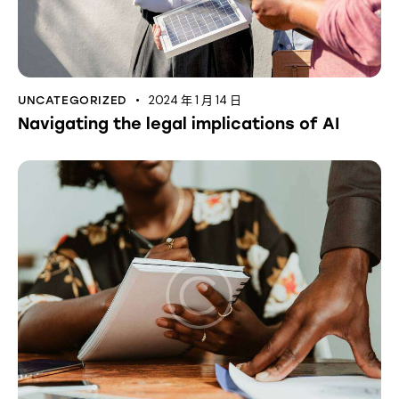
2024 年 1 月 14 日
UNCATEGORIZED
Navigating the legal implications of AI