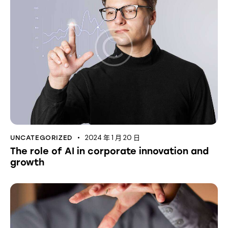
2024 年 1 月 20 日
UNCATEGORIZED
The role of AI in corporate innovation and
growth